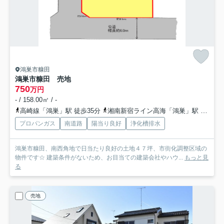
鴻巣市糠田
鴻巣市糠田 売地
750
万円
- / 158.00㎡ / -
高崎線「鴻巣」駅 徒歩35分
湘南新宿ライン高海「鴻巣」駅 徒歩35分
プロパンガス
南道路
陽当り良好
浄化槽排水
鴻巣市糠田、南西角地で日当たり良好の土地４７坪、市街化調整区域の
物件です☆ 建築条件がないため、お目当ての建築会社やハウ...
もっと見
る
売地