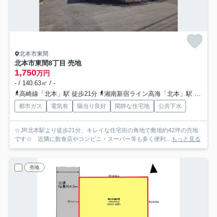
北本市東間
北本市東間8丁目 売地
1,750
万円
- / 140.63㎡ / -
高崎線「北本」駅 徒歩21分
湘南新宿ライン高海「北本」駅 徒歩21分
都市ガス
電気有
陽当り良好
閑静な住宅地
公共下水
☆JR北本駅より徒歩21分、キレイな住宅街の角地で敷地約42坪の売地
です☆ 近隣に飲食店やコンビニ・スーパー等も多く便利...
もっと見る
売地