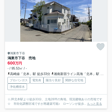
鴻巣市下谷
鴻巣市下谷 売地
600
万円
- / 95.53㎡ / -
高崎線「北本」駅 徒歩33分
湘南新宿ライン高海「北本」駅 徒歩33分
プロパンガス
電気有
陽当り良好
閑静な住宅地
浄化槽排水
☆JR北本駅より徒歩33分、土地28坪の角地、現況建物ありの売地です
☆ 市街化調整区域ですが再建築可能♪ ローソンが徒歩...
もっと見る