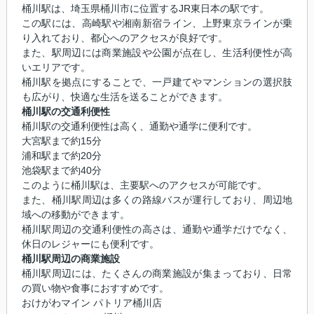
桶川駅は、埼玉県桶川市に位置する
JR東日本
の駅です。
この駅には、
高崎駅や湘南新宿ライン、上野東京ライン
が乗
り入れており、都心へのアクセスが良好です。
また、駅周辺には商業施設や公園が点在し、生活利便性が高
いエリアです。
桶川駅を拠点にすることで、一戸建てやマンションの選択肢
も広がり、快適な生活を送ることができます。
桶川駅の交通利便性
桶川駅の交通利便性は高く、通勤や通学に便利です。
大宮駅まで約15分
浦和駅まで約20分
池袋駅まで約40分
このように桶川駅は、主要駅へのアクセスが可能です。
また、桶川駅周辺は多くの路線バスが運行しており、周辺地
域への移動ができます。
桶川駅周辺の交通利便性の高さは、通勤や通学だけでなく、
休日のレジャーにも便利です。
桶川駅周辺の商業施設
桶川駅周辺には、たくさんの商業施設が集まっており、日常
の買い物や食事におすすめです。
おけがわマイン パトリア桶川店