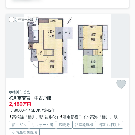
中古一戸建
桶川市若宮
桶川市若宮 中古戸建
2,480
万円
- / 80.00㎡ / 3LDK /築42年
高崎線「桶川」駅 徒歩6分
湘南新宿ライン高海「桶川」駅 徒歩6分
都市ガス
リフォーム済
床暖房
浴室乾燥機
浴室１坪以上
室内洗濯機置場