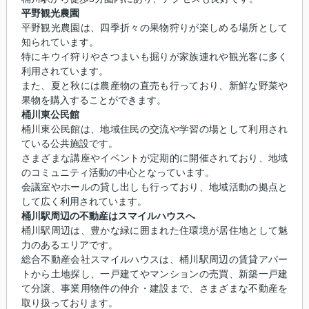
平野観光農園
平野観光農園は、四季折々の果物狩りが楽しめる場所として
知られています。
特にキウイ狩りやさつまいも掘りが家族連れや観光客に多く
利用されています。
また、夏と秋には農産物の直売も行っており、新鮮な野菜や
果物を購入することができます。
桶川東公民館
桶川東公民館は、地域住民の交流や学習の場として利用され
ている公共施設です。
さまざまな講座やイベントが定期的に開催されており、地域
のコミュニティ活動の中心となっています。
会議室やホールの貸し出しも行っており、地域活動の拠点と
して広く利用されています。
桶川駅周辺の不動産はスマイルハウスへ
桶川駅周辺は、豊かな緑に囲まれた住環境が居住地として魅
力のあるエリアです。
総合不動産会社スマイルハウスは、桶川駅周辺の賃貸アパー
トから土地探し、一戸建てやマンションの売買、新築一戸建
て分譲、事業用物件の仲介・建設まで、さまざまな不動産を
取り扱っております。