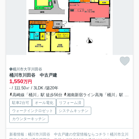
桶川市大字川田谷
桶川市川田谷 中古戸建
1,550
万円
- / 111.50㎡ / 3LDK /築20年
高崎線「桶川」駅 徒歩56分
湘南新宿ライン高海「桶川」駅 徒歩56分
駐車2台可
オール電化
リフォーム済
ウォークインクロゼット
システムキッチン
カウンターキッチン
新着情報：桶川市川田谷 中古戸建の空室情報ならコチラ！桶川市立川