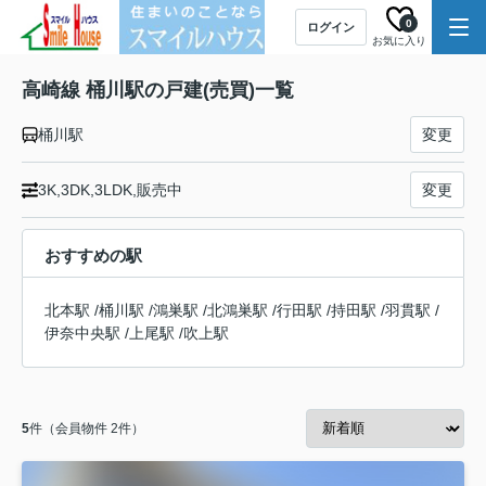
0
ログイン
お気に入り
高崎線 桶川駅の戸建(売買)一覧
桶川駅
変更
3K,3DK,3LDK,販売中
変更
おすすめの駅
北本駅
/
桶川駅
/
鴻巣駅
/
北鴻巣駅
/
行田駅
/
持田駅
/
羽貫駅
/
伊奈中央駅
/
上尾駅
/
吹上駅
5
件（会員物件 2件）