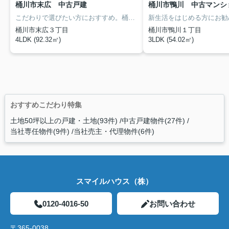
桶川市末広 中古戸建
桶川市鴨川 中古マンシ
こだわりで選びたい方におすすめ。桶川市エリアで住まいをお探しなら「桶川市末広 中古戸建」。広々とした駐車スペースをご用意しています。3台まで駐車可。雰囲気溢れる4LDKの物件はこちらです。これから先、どんなお住まいで生活をしたいですか。あなたの希望にかなうお住まい探しを、ぜひ当社にお任せください。当社では様々な不動産をご用意しております。
桶川市末広３丁目
桶川市鴨川１丁目
4LDK (92.32㎡)
3LDK (54.02㎡)
おすすめこだわり特集
土地50坪以上の戸建・土地(93件)
中古戸建物件(27件)
当社専任物件(9件)
当社売主・代理物件(6件)
スマイルハウス（株）
0120-4016-50
お問い合わせ
〒365-0038