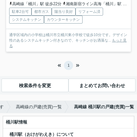
高崎線「桶川」駅 徒歩22分
湘南新宿ライン高海「桶川」駅 徒歩22分
駐車2台可
都市ガス
陽当り良好
リフォーム済
システムキッチン
カウンターキッチン
通学区域内の小学校は桶川市立桶川東小学校で徒歩10分です。デザイン
性のあるシステムキッチン付きなので、キッチンがお洒落な...
もっと見
る
1
検索条件を変更
まとめてお問い合わせ
す
高崎線の戸建(売買)一覧
高崎線 桶川駅の戸建(売買)一覧
桶川駅情報
桶川駅（おけがわえき）について