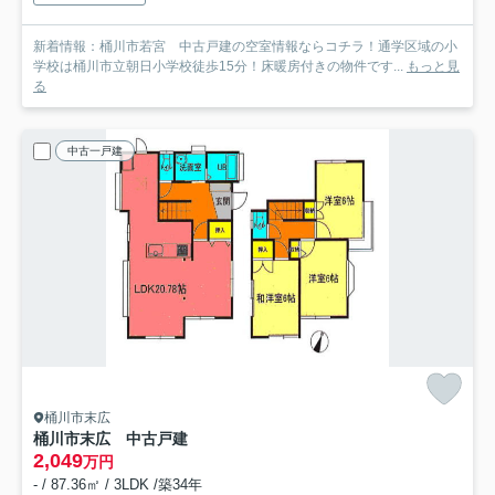
新着情報：桶川市若宮 中古戸建の空室情報ならコチラ！通学区域の小
学校は桶川市立朝日小学校徒歩15分！床暖房付きの物件です...
もっと見
る
中古一戸建
桶川市末広
桶川市末広 中古戸建
2,049
万円
- / 87.36㎡ / 3LDK /築34年