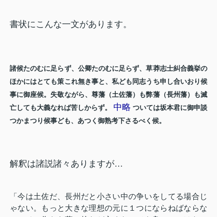
書状にこんな一文があります。
諸候たのむに足らず、公卿たのむに足らず、草莽志士糾合義挙の
ほかにはとても策これ無き事と、私ども同志うち申し合いおり候
事に御座候。失敬ながら、尊藩（土佐藩）も弊藩（長州藩）も滅
中略
亡しても大義なれば苦しからず。
ついては坂本君に御申談
つかまつり候事ども、あつく御熟考下さるべく候。
解釈は諸説諸々ありますが…
「今は土佐だ、長州だと小さい中の争いをしてる場合じ
ゃない。もっと大きな理想の元に１つにならねばならな