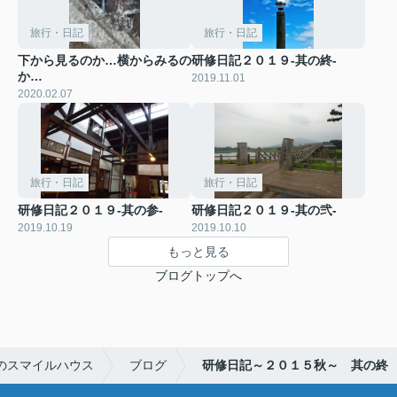
旅行・日記
旅行・日記
下から見るのか…横からみるの
研修日記２０１９-其の終-
か…
2019.11.01
2020.02.07
旅行・日記
旅行・日記
研修日記２０１９-其の参-
研修日記２０１９-其の弐-
2019.10.19
2019.10.10
もっと見る
ブログトップへ
のスマイルハウス
ブログ
研修日記～２０１５秋～ 其の終