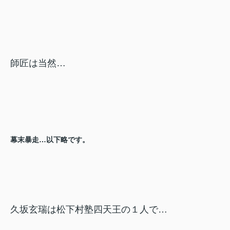
師匠は当然…
幕末暴走…以下略です。
久坂玄瑞は松下村塾四天王の１人で…