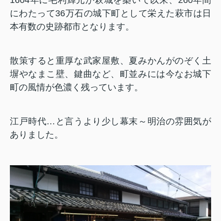
1604年に毛利輝元が萩城を築いて以来、260年間
にわたって36万石の城下町として栄えた萩市は日
本有数の史跡都市となります。
散策すると重厚な武家屋敷、夏みかんがのぞく土
塀やなまこ壁、鍵曲など、町並みには今なお城下
町の風情が色濃く残っています。
江戸時代…と言うより少し幕末～明治の雰囲気が
ありました。