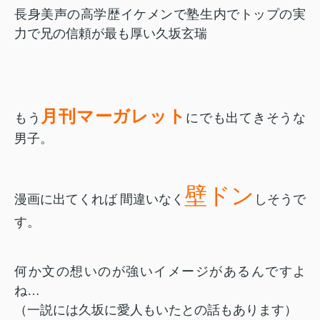
長身美声の高学歴イケメンで塾生内でトップの実
力で兄の信頼が最も厚い久坂玄瑞
月刊マーガレット
もう
にでも出てきそうな
男子。
壁ドン
漫画に出てくれば
間違いなく
しそうで
す。
何か文の想いのが強いイメージがあるんですよ
ね…
（一説には久坂に愛人もいたとの話もあります）