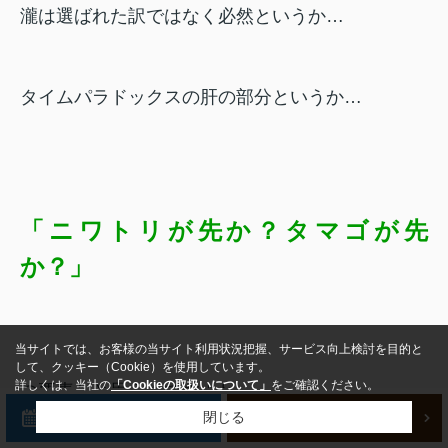
瀧は選ばれた訳ではなく必然というか…
タイムパラドックスの肝の部分というか…
「ニワトリが先か？タマゴが先
か？」
当サイトでは、お客様の当サイト利用状況把握、サービス向上検討を目的と
して、クッキー（Cookie）を使用しています。
詳しくは、当社の
「Cookieの取扱いについて」
をご確認ください。
の要素だと思うんですよね。
来店予約
新規会員登録
閉じる