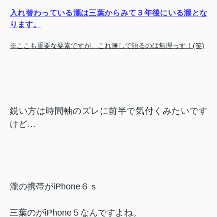
入れ替わっている瀧は三葉からみて３年後にいる瀧とな
ります。
※ここも重要な要素ですが、これ無しで語るのは無理っす！(笑)
鋭い方は時間軸のズレに前半で気付くみたいです
けど…
瀧の携帯がiPhone６ｓ
三葉のがiPhone５なんですよね。