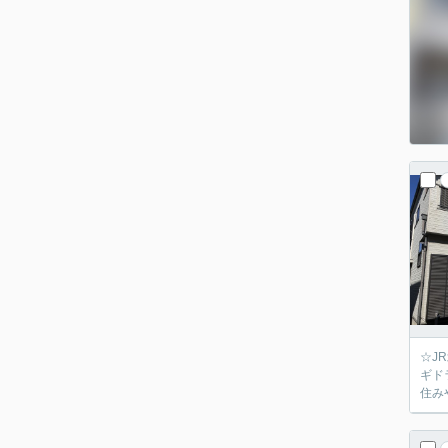
☆J
ギド
住み