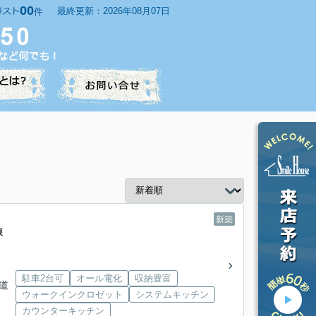
00
最終更新：2026年08月07日
件
新築
棟
駐車2台可
オール電化
収納豊富
道
ウォークインクロゼット
システムキッチン
カウンターキッチン