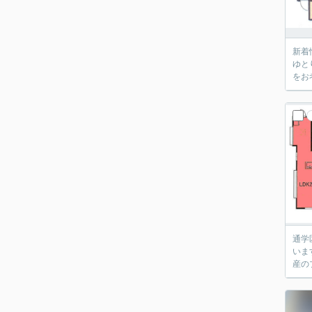
新着
ゆと
をお
通学
いま
産の