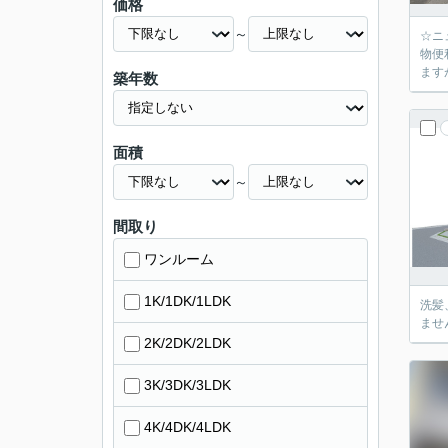
価格
～
☆ニ
物便
ます
築年数
面積
～
間取り
ワンルーム
1K/1DK/1LDK
洗髪
ませ
2K/2DK/2LDK
3K/3DK/3LDK
4K/4DK/4LDK