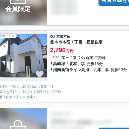
会員登録を
会員限定
新築一戸建
北本市
本宿
北本市本宿７丁目 新築住宅
2,790
万円
- / 79.70㎡ / 3LDK /新築 /2階建
高崎線
「
北本
」駅 徒歩15分
湘南新宿ライン高海
「
北本
」駅 徒歩13分
便利なで周辺は商業施設も豊富です。
環境も良好で、駅までも通勤圏内の距離
優良住宅で安心の邸宅♪