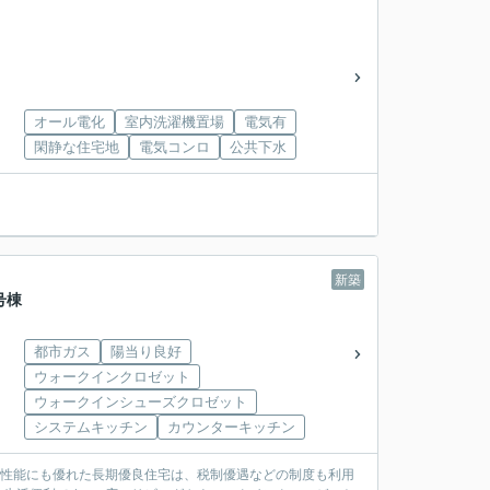
オール電化
室内洗濯機置場
電気有
閑静な住宅地
電気コンロ
公共下水
新築
号棟
都市ガス
陽当り良好
ウォークインクロゼット
ウォークインシューズクロゼット
システムキッチン
カウンターキッチン
震性能にも優れた長期優良住宅は、税制優遇などの制度も利用