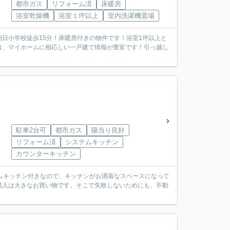
都市ガス
リフォーム済
床暖房
浴室乾燥機
浴室１坪以上
室内洗濯機置場
日小学校徒歩15分！床暖房付きの物件です！浴室1坪以上と
は、マイホームに相応しい一戸建て情報が豊富です！引っ越し
駐車2台可
都市ガス
陽当り良好
リフォーム済
システムキッチン
カウンターキッチン
ムキッチン付きなので、キッチンがお洒落なスペースになって
購入は大きなお買い物です。そこで失敗しないためにも、不動