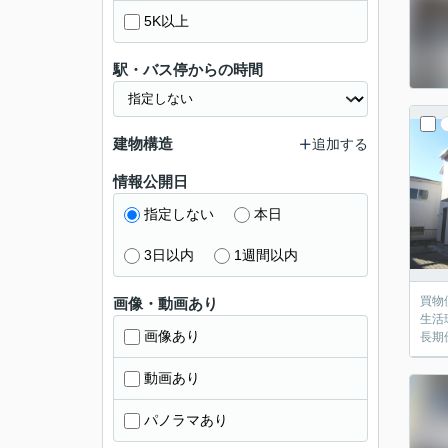
5K以上
駅・バス停からの時間
建物構造
追加する
情報公開日
指定しない
本日
3日以内
1週間以内
買物
画像・動画あり
生活
画像あり
長期
動画あり
パノラマあり