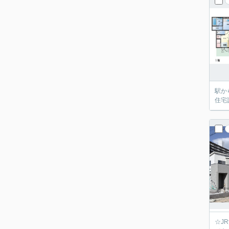
駅か
住宅
☆J