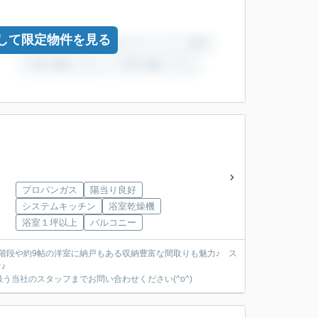
して限定物件を見る
プロパンガス
陽当り良好
システムキッチン
浴室乾燥機
浴室１坪以上
バルコニー
階段や約9帖の洋室に納戸もある収納豊富な間取りも魅力♪ ス
♪
当社のスタッフまでお問い合わせください(^o^)