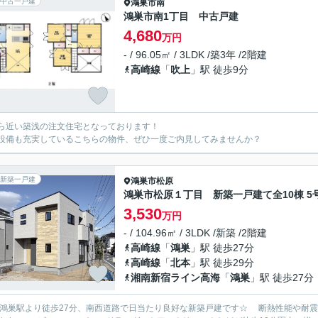
中古一戸建
鴻巣市
南
鴻巣市南1丁目 中古戸建
4,680
万円
- / 96.05㎡ / 3LDK /築3年 /2階建
高崎線
「
吹上
」駅 徒歩9分
ら近い築浅の注文住宅となっております！
設備も充実しているこちらの物件、ぜひ一度ご内見してみませんか？
新築一戸建
鴻巣市
松原
鴻巣市松原１丁目 新築一戸建て全10棟 5
3,530
万円
- / 104.96㎡ / 3LDK /新築 /2階建
高崎線
「
鴻巣
」駅 徒歩27分
高崎線
「
北本
」駅 徒歩29分
湘南新宿ライン高海
「
鴻巣
」駅 徒歩27分
R鴻巣駅より徒歩27分、南西道路で日当たり良好な新築戸建です☆ 断熱性能や耐