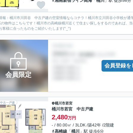
湘南新宿ライン高海
「
桶川
」駅 徒歩56分
情報：桶川市川田谷 中古戸建の空室情報ならコチラ！桶川市立川田谷小学校が通学
DKの物件はこちらです！桶川市の高崎線桶川近くで住まい探しをするのであれば、
お客様に合ったものをご紹介いたします(^_^)
会員登録を
会員限定
中古一戸建
桶川市
若宮
桶川市若宮 中古戸建
2,480
万円
- / 80.00㎡ / 3LDK /築42年 /2階建
高崎線
「
桶川
」駅 徒歩6分