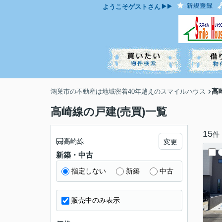
ようこそ
ゲスト
さん
高
鴻巣市の不動産は地域密着40年越えのスマイルハウス
高崎線の戸建(売買)一覧
15
件
高崎線
変更
新築・中古
指定しない
新築
中古
販売中のみ表示