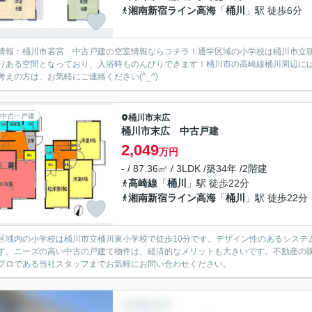
湘南新宿ライン高海
「
桶川
」駅 徒歩6分
情報：桶川市若宮 中古戸建の空室情報ならコチラ！通学区域の小学校は桶川市立朝
りある空間となっており、入浴時ものんびりできます！桶川市の高崎線桶川周辺に
考えの方は、お気軽にご連絡ください(^_^)
中古一戸建
桶川市
末広
桶川市末広 中古戸建
2,049
万円
- / 87.36㎡ / 3LDK /築34年 /2階建
高崎線
「
桶川
」駅 徒歩22分
湘南新宿ライン高海
「
桶川
」駅 徒歩22分
区域内の小学校は桶川市立桶川東小学校で徒歩10分です。デザイン性のあるシステ
す。ニーズの高い中古の戸建て物件は、経済的なメリットも大きいです。不動産の
プロである当社スタッフまでお気軽にお問い合わせください。