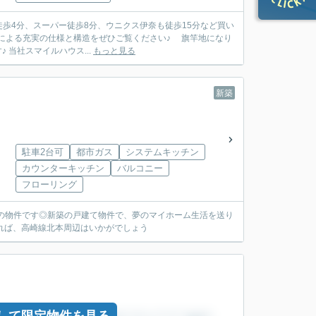
徒歩4分、スーパー徒歩8分、ウニクス伊奈も徒歩15分など買い
による充実の仕様と構造をぜひご覧ください♪ 旗竿地になり
 当社スマイルハウス...
もっと見る
新築
駐車2台可
都市ガス
システムキッチン
カウンターキッチン
バルコニー
フローリング
の物件です◎新築の戸建て物件で、夢のマイホーム生活を送り
あれば、高崎線北本周辺はいかがでしょう