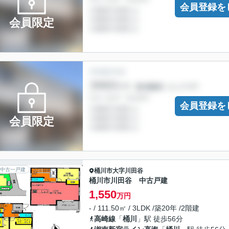
会員登録を
会員限定
会員登録を
会員限定
中古一戸建
桶川市
大字川田谷
桶川市川田谷 中古戸建
1,550
万円
- / 111.50㎡ / 3LDK /築20年 /2階建
高崎線
「
桶川
」駅 徒歩56分