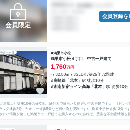
会員登録を
会員限定
中古一戸建
鴻巣市
小松
鴻巣市小松４丁目 中古一戸建て
1,760
万円
- / 82.80㎡ / 3SLDK /築25年 /2階建
高崎線
「
北本
」駅 徒歩10分
湘南新宿ライン高海
「
北本
」駅 徒歩10分
R北本駅より徒歩10分の好立地、庭付きで日当たり良好な中古戸建です☆ リビング
ラッグ徒歩2分、ヤオコー徒歩5分など買い物も便利です♪ 松原小学校徒歩13分です
やすい環境が整った鴻巣市で一戸建てを購入するのであれば、豊富な不動産情報を扱う