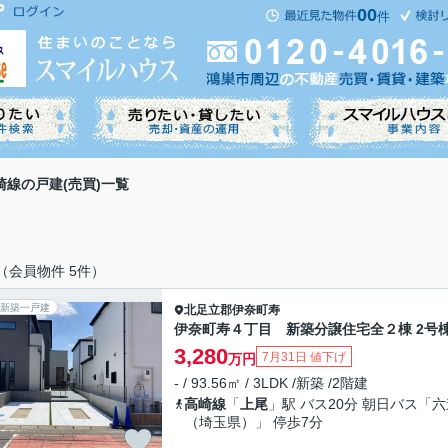
00
件
崎線の戸建(売買)一覧
（会員物件 5件）
新築一戸建
北足立郡伊奈町
寿
伊奈町寿４丁目 新築分譲住宅全２棟 2号
3,280
7月31日 値下げ
万円
- / 93.56㎡ / 3LDK /新築 /2階建
高崎線
「
上尾
」駅 バス20分 朝日バス「六
（埼玉県）」 停歩7分