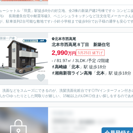
ューシャトル「羽貫」駅徒歩8分の好立地、全2棟の新築戸建2号棟です☆ コンビニ
利♪ 長期優良住宅や耐震等級3、ペニンシュラキッチンなど注文住宅メーカーさん
が、駐車並列2台可能な敷地です♪ 小針小学校まで徒歩9分でお子様の通学も安心です♪
新築一戸建
北本市
西高尾
北本市西高尾８丁目 新築住宅
2,990
5月25日 値下げ
万円
- / 81.97㎡ / 3LDK /予定 /2階建
高崎線
「
北本
」駅 徒歩18分
湘南新宿ライン高海
「
北本
」駅 徒歩18分
、洗面などをスムーズにできるのが、洗髪洗面化粧台です◎TVインターフォン付き
んか◎ゆったりとした間取りが嬉しい、15帖以上のLDK◎住まい探しをするので