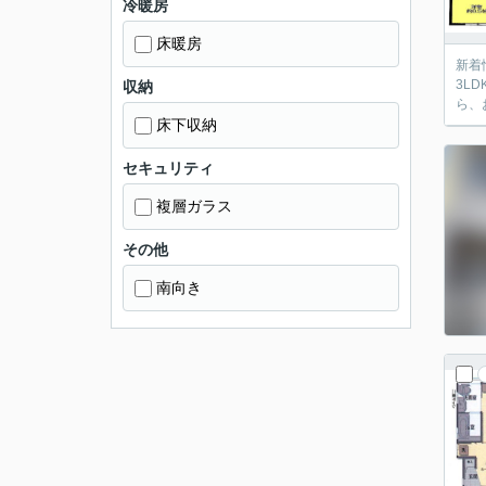
冷暖房
床暖房
新着
3L
収納
ら、
床下収納
セキュリティ
複層ガラス
その他
南向き