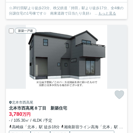
☆JR行田駅より徒歩23分、秩父鉄道「持田」駅より徒歩17分、全4棟の
分譲住宅の1号棟です☆ 南東道路で日当たり良好♪ ...
もっと見る
新築一戸建
北本市西高尾
北本市西高尾８丁目 新築住宅
3,780
万円
- / 105.30㎡ / 4LDK /予定
高崎線「北本」駅 徒歩18分
湘南新宿ライン高海「北本」駅 徒歩18分