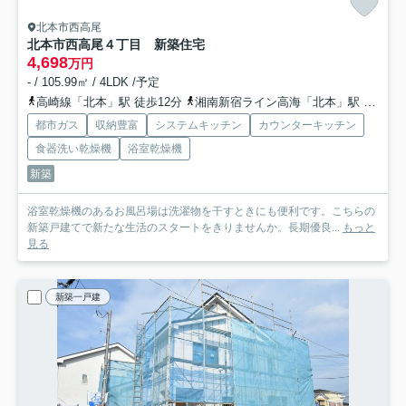
北本市西高尾
北本市西高尾４丁目 新築住宅
4,698
万円
- / 105.99㎡ / 4LDK /予定
高崎線「北本」駅 徒歩12分
湘南新宿ライン高海「北本」駅 徒歩12分
都市ガス
収納豊富
システムキッチン
カウンターキッチン
食器洗い乾燥機
浴室乾燥機
新築
浴室乾燥機のあるお風呂場は洗濯物を干すときにも便利です。こちらの
新築戸建てで新たな生活のスタートをきりませんか。長期優良...
もっと
見る
新築一戸建