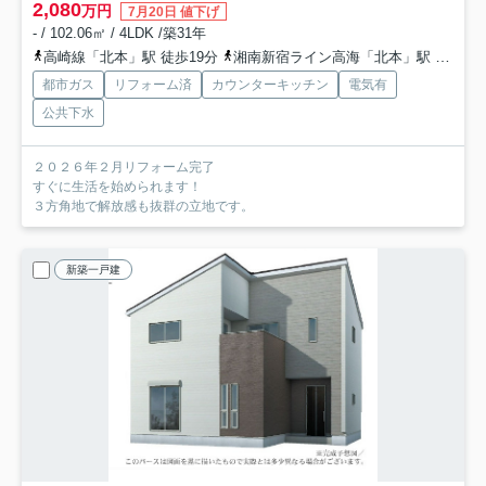
2,080
万円
7月20日 値下げ
- / 102.06㎡ / 4LDK /築31年
高崎線「北本」駅 徒歩19分
湘南新宿ライン高海「北本」駅 徒歩19分
都市ガス
リフォーム済
カウンターキッチン
電気有
公共下水
２０２６年２月リフォーム完了
すぐに生活を始められます！
３方角地で解放感も抜群の立地です。
新築一戸建