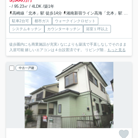
万円
- / 95.23㎡ / 4LDK /築1年
高崎線「北本」駅 徒歩14分
湘南新宿ライン高海「北本」駅 徒歩14分
駐車2台可
都市ガス
ウォークインクロゼット
システムキッチン
カウンターキッチン
浴室１坪以上
徒歩圏内にも商業施設が充実♪ なによりも築浅で手直しなしでそのまま
入居可能 嬉しいエアコンは４台設置済です。 リビング階...
もっと見る
中古一戸建