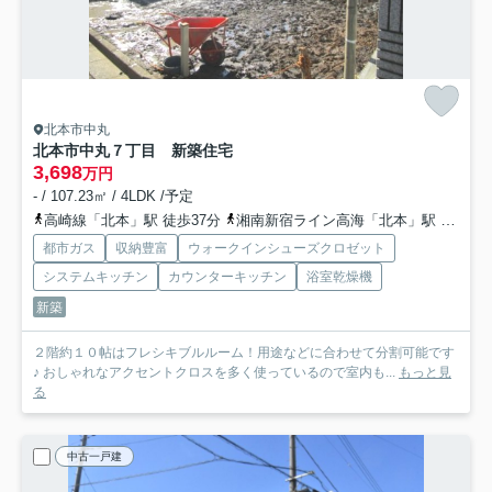
北本市中丸
北本市中丸７丁目 新築住宅
3,698
万円
- / 107.23㎡ / 4LDK /予定
高崎線「北本」駅 徒歩37分
湘南新宿ライン高海「北本」駅 徒歩37分
都市ガス
収納豊富
ウォークインシューズクロゼット
システムキッチン
カウンターキッチン
浴室乾燥機
新築
２階約１０帖はフレシキブルルーム！用途などに合わせて分割可能です
♪ おしゃれなアクセントクロスを多く使っているので室内も...
もっと見
る
中古一戸建