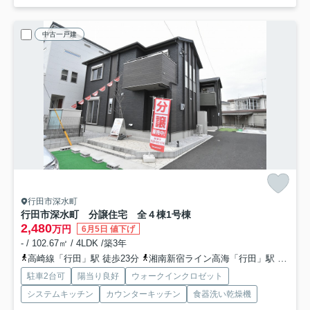
中古一戸建
行田市深水町
行田市深水町 分譲住宅 全４棟
1号棟
2,480
万円
6月5日 値下げ
- / 102.67㎡ / 4LDK /築3年
高崎線「行田」駅 徒歩23分
湘南新宿ライン高海「行田」駅 徒歩23分
駐車2台可
陽当り良好
ウォークインクロゼット
システムキッチン
カウンターキッチン
食器洗い乾燥機