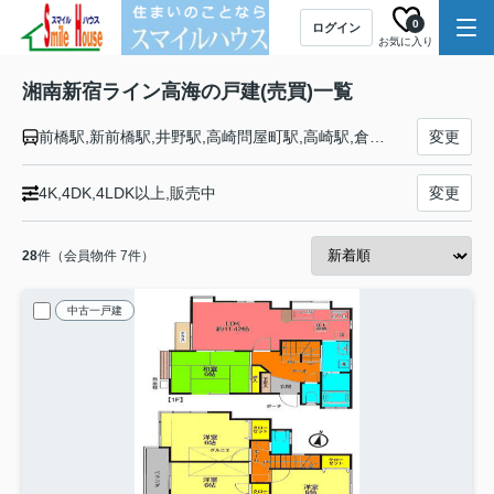
0
ログイン
お気に入り
湘南新宿ライン高海の戸建(売買)一覧
前橋駅,新前橋駅,井野駅,高崎問屋町駅,高崎駅,倉賀野駅,新町駅,神保原駅,本庄駅,岡部駅,深谷駅,籠原駅,熊谷駅,行田駅,吹上駅,北鴻巣駅,鴻巣駅,北本駅,桶川駅,北上尾駅,上尾駅,宮原駅,大宮駅,浦和駅,赤羽駅,池袋駅,新宿駅,渋谷駅,恵比寿駅,大崎駅,武蔵小杉駅,横浜駅,戸塚駅,大船駅,藤沢駅,辻堂駅,茅ケ崎駅,平塚駅,大磯駅,二宮駅,国府津駅,鴨宮駅,小田原駅
変更
4K,4DK,4LDK以上,販売中
変更
28
件（会員物件 7件）
中古一戸建