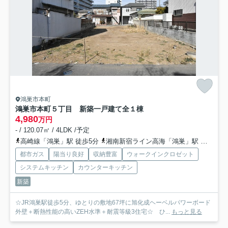
鴻巣市本町
鴻巣市本町５丁目 新築一戸建て全１棟
4,980
万円
- / 120.07㎡ / 4LDK /予定
高崎線「鴻巣」駅 徒歩5分
湘南新宿ライン高海「鴻巣」駅 徒歩5分
都市ガス
陽当り良好
収納豊富
ウォークインクロゼット
システムキッチン
カウンターキッチン
新築
☆JR鴻巣駅徒歩5分、ゆとりの敷地67坪に旭化成ヘーベルパワーボード
外壁＋断熱性能の高いZEH水準＋耐震等級3住宅☆ ひ...
もっと見る