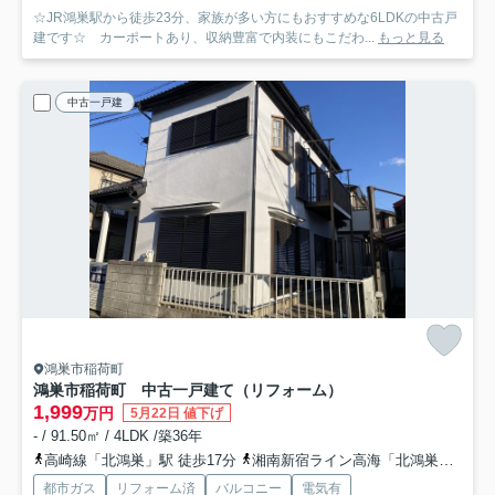
☆JR鴻巣駅から徒歩23分、家族が多い方にもおすすめな6LDKの中古戸
建です☆ カーポートあり、収納豊富で内装にもこだわ...
もっと見る
中古一戸建
鴻巣市稲荷町
鴻巣市稲荷町 中古一戸建て（リフォーム）
1,999
万円
5月22日 値下げ
- / 91.50㎡ / 4LDK /築36年
高崎線「北鴻巣」駅 徒歩17分
湘南新宿ライン高海「北鴻巣」駅 徒歩17分
都市ガス
リフォーム済
バルコニー
電気有