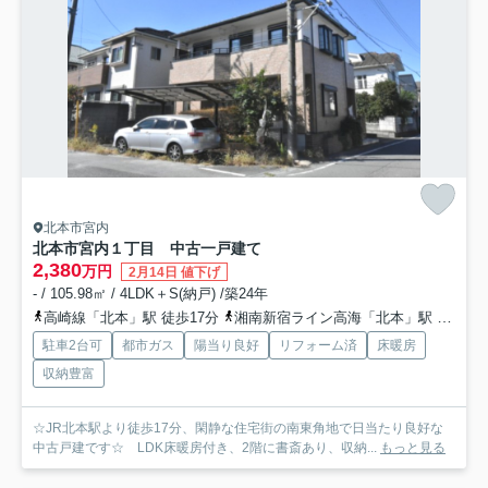
北本市宮内
北本市宮内１丁目 中古一戸建て
2,380
万円
2月14日 値下げ
- / 105.98㎡ / 4LDK＋S(納戸) /築24年
高崎線「北本」駅 徒歩17分
湘南新宿ライン高海「北本」駅 徒歩17分
駐車2台可
都市ガス
陽当り良好
リフォーム済
床暖房
収納豊富
☆JR北本駅より徒歩17分、閑静な住宅街の南東角地で日当たり良好な
中古戸建です☆ LDK床暖房付き、2階に書斎あり、収納...
もっと見る