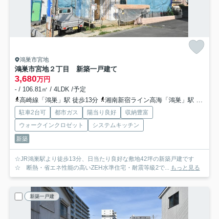
鴻巣市宮地
鴻巣市宮地２丁目 新築一戸建て
3,680
万円
- / 106.81㎡ / 4LDK /予定
高崎線「鴻巣」駅 徒歩13分
湘南新宿ライン高海「鴻巣」駅 徒歩13分
駐車2台可
都市ガス
陽当り良好
収納豊富
ウォークインクロゼット
システムキッチン
新築
☆JR鴻巣駅より徒歩13分、日当たり良好な敷地42坪の新築戸建です
☆ 断熱・省エネ性能の高いZEH水準住宅・耐震等級2で...
もっと見る
新築一戸建