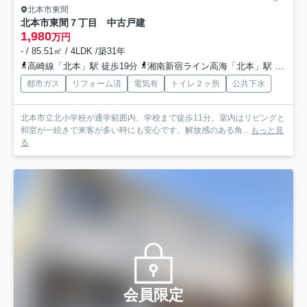
北本市東間
北本市東間７丁目 中古戸建
1,980
万円
- / 85.51㎡ / 4LDK /築31年
高崎線「北本」駅 徒歩19分
湘南新宿ライン高海「北本」駅 徒歩19分
都市ガス
リフォーム済
電気有
トイレ２ヶ所
公共下水
北本市立北小学校が通学範囲内、学校まで徒歩11分。室内はリビングと
和室が一続きで来客が多い時にも安心です。解放感のある角...
もっと見
る
会員限定