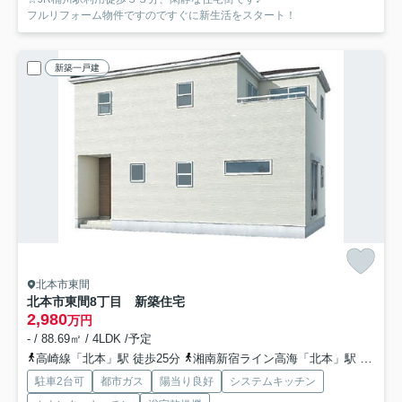
フルリフォーム物件ですのですぐに新生活をスタート！
新築一戸建
北本市東間
北本市東間8丁目 新築住宅
2,980
万円
- / 88.69㎡ / 4LDK /予定
高崎線「北本」駅 徒歩25分
湘南新宿ライン高海「北本」駅 徒歩25分
駐車2台可
都市ガス
陽当り良好
システムキッチン