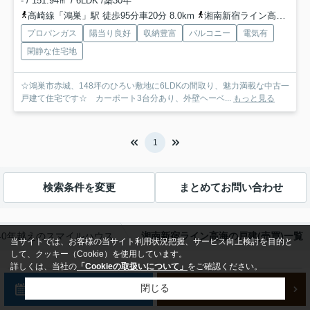
- / 151.94㎡ / 6LDK /築30年
高崎線「鴻巣」駅 徒歩95分車20分 8.0km
湘南新宿ライン高海「鴻巣」駅 徒歩95分車20分 8.0km
プロパンガス
陽当り良好
収納豊富
バルコニー
電気有
閑静な住宅地
☆鴻巣市赤城、148坪のひろい敷地に6LDKの間取り、魅力満載な中古一
戸建て住宅です☆ カーポート3台分あり、外壁ヘーベ...
もっと見る
1
検索条件を変更
まとめてお問い合わせ
40年越えのスマイルハウス
湘南新宿ライン高海の戸建(売買)一覧
当サイトでは、お客様の当サイト利用状況把握、サービス向上検討を目的と
して、クッキー（Cookie）を使用しています。
詳しくは、当社の
「Cookieの取扱いについて」
をご確認ください。
おすすめこだわり特集
来店予約
新規会員登録
閉じる
土地50坪以上の戸建・土地(89件)
中古戸建物件(27件)