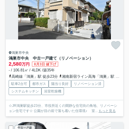
鴻巣市中央
鴻巣市中央 中古一戸建て（リノベーション）
2,580
万円
8月3日 値下げ
- / 106.81㎡ / 4LDK /築35年
高崎線「鴻巣」駅 徒歩23分
湘南新宿ライン高海「鴻巣」駅 徒歩23分
駐車2台可
都市ガス
陽当り良好
リノベーション済
システムキッチン
浴室乾燥機
☆JR鴻巣駅徒歩23分、市役所近くの閑静な住宅街の角地、リノベーシ
ョン住宅です☆ 公園が目の前で落ち着いた住環境♪ 室...
もっと見る
中古一戸建