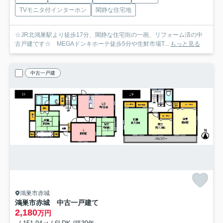
TVモニタ付インターホン
閑静な住宅地
☆JR北鴻巣駅より徒歩17分、閑静な住宅街の一画、リフォーム済の中
古戸建です☆ MEGAドンキホーテ徒歩5分や生鮮市場T...
もっと見る
中古一戸建
鴻巣市赤城
鴻巣市赤城 中古一戸建て
2,180
万円