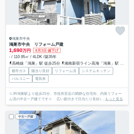
鴻巣市中央
鴻巣市中央 リフォーム戸建
1,690
万円
8月3日 値下げ
- / 110.95㎡ / 4LDK /築35年
高崎線「鴻巣」駅 徒歩25分
湘南新宿ライン高海「鴻巣」駅 徒歩25分
都市ガス
陽当り良好
リフォーム済
システムキッチン
バルコニー
電気有
☆JR鴻巣駅より徒歩25分、市役所至近の閑静な住宅街、内装リフォー
ム済の中古一戸建てです☆ 広い庭付きで日当たり良好♪...
もっと見る
中古一戸建