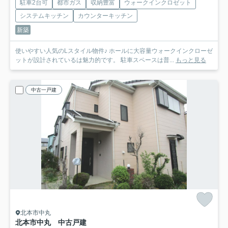
駐車2台可
都市ガス
収納豊富
ウォークインクロゼット
システムキッチン
カウンターキッチン
新築
使いやすい人気のLスタイル物件♪ ホールに大容量ウォークインクローゼ
ットが設計されているは魅力的です。 駐車スペースは普...
もっと見る
中古一戸建
北本市中丸
北本市中丸 中古戸建