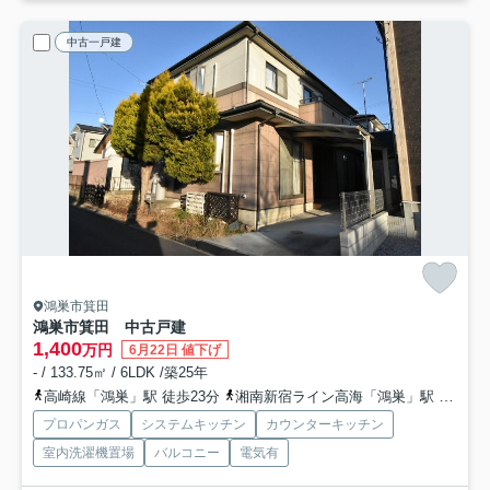
中古一戸建
鴻巣市箕田
鴻巣市箕田 中古戸建
1,400
万円
6月22日 値下げ
- / 133.75㎡ / 6LDK /築25年
高崎線「鴻巣」駅 徒歩23分
湘南新宿ライン高海「鴻巣」駅 徒歩23分
プロパンガス
システムキッチン
カウンターキッチン
室内洗濯機置場
バルコニー
電気有