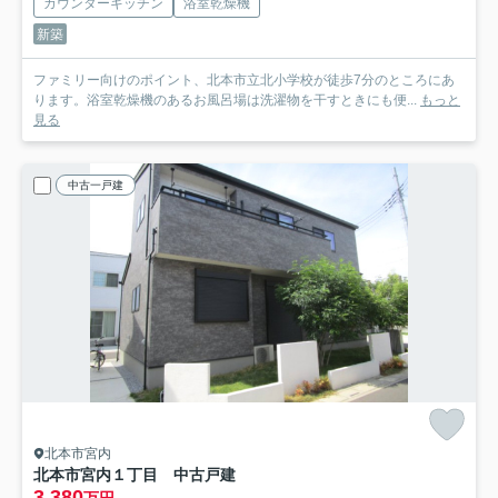
カウンターキッチン
浴室乾燥機
新築
ファミリー向けのポイント、北本市立北小学校が徒歩7分のところにあ
ります。浴室乾燥機のあるお風呂場は洗濯物を干すときにも便...
もっと
見る
中古一戸建
北本市宮内
北本市宮内１丁目 中古戸建
3,380