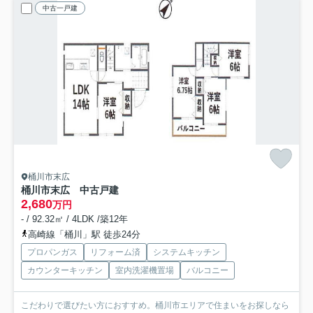
中古一戸建
桶川市末広
桶川市末広 中古戸建
2,680
万円
- / 92.32㎡ / 4LDK /築12年
高崎線「桶川」駅 徒歩24分
プロパンガス
リフォーム済
システムキッチン
カウンターキッチン
室内洗濯機置場
バルコニー
こだわりで選びたい方におすすめ。桶川市エリアで住まいをお探しなら