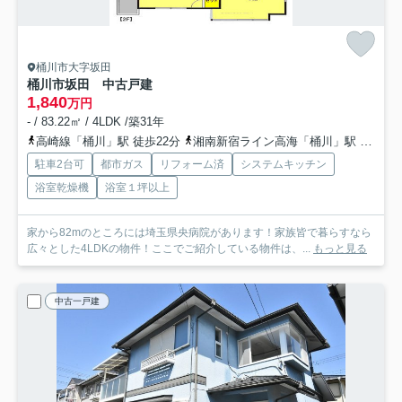
桶川市大字坂田
桶川市坂田 中古戸建
1,840
万円
- / 83.22㎡ / 4LDK /築31年
高崎線「桶川」駅 徒歩22分
湘南新宿ライン高海「桶川」駅 徒歩22分
駐車2台可
都市ガス
リフォーム済
システムキッチン
浴室乾燥機
浴室１坪以上
家から82mのところには埼玉県央病院があります！家族皆で暮らすなら
広々とした4LDKの物件！ここでご紹介している物件は、...
もっと見る
中古一戸建