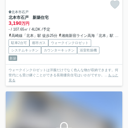
北本市石戸
北本市石戸 新築住宅
3,190
万円
- / 107.65㎡ / 4LDK /予定
高崎線「北本」駅 徒歩25分
湘南新宿ライン高海「北本」駅 徒歩25分
駐車2台可
都市ガス
ウォークインクロゼット
システムキッチン
カウンターキッチン
浴室乾燥機
新築
ウォークインクロゼットは洋服だけでなく色んな物が収納できます。何
世代にも受け継ぐことができる長期優良住宅はいかがですか。...
もっと
見る