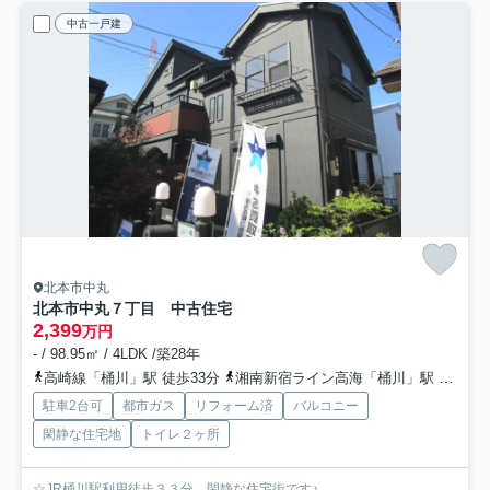
中古一戸建
北本市中丸
北本市中丸７丁目 中古住宅
2,399
万円
- / 98.95㎡ / 4LDK /築28年
高崎線「桶川」駅 徒歩33分
湘南新宿ライン高海「桶川」駅 徒歩33分
駐車2台可
都市ガス
リフォーム済
バルコニー
閑静な住宅地
トイレ２ヶ所
☆JR桶川駅利用徒歩３３分、閑静な住宅街です♪