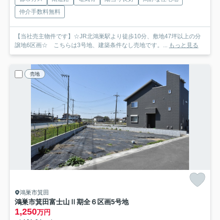
仲介手数料無料
【当社売主物件です】☆JR北鴻巣駅より徒歩10分、敷地47坪以上の分
譲地6区画☆ こちらは3号地、建築条件なし売地です。...
もっと見る
売地
鴻巣市箕田
鴻巣市箕田富士山Ⅱ期全６区画
5号地
1,250
万円