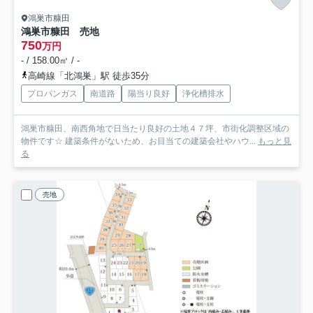
鴻巣市糠田
鴻巣市糠田 売地
750
万円
- / 158.00㎡ / -
高崎線「北鴻巣」駅 徒歩35分
プロパンガス
南道路
陽当り良好
浄化槽排水
鴻巣市糠田、南西角地で日当たり良好の土地４７坪、市街化調整区域の
物件です☆ 建築条件がないため、お目当ての建築会社やハウ...
もっと見
る
売地