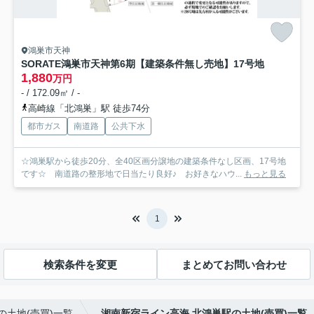
鴻巣市天神
SORATE鴻巣市天神第6期【建築条件無し売地】
17号地
1,880
万円
- / 172.09㎡ / -
高崎線「北鴻巣」駅 徒歩74分
都市ガス
南道路
公共下水
☆鴻巣駅から徒歩20分、全40区画分譲地の建築条件なし区画、17号地
です☆ 南道路の整形地で日当たり良好♪ お好きなハウ...
もっと見る
1
検索条件を変更
まとめてお問い合わせ
土地(売買)一覧
湘南新宿ライン高海 北鴻巣駅の土地(売買)一覧