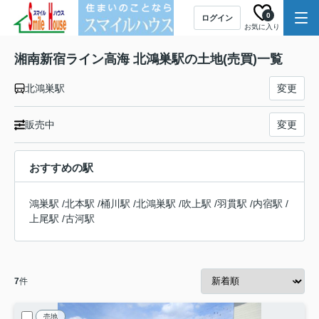
0
ログイン
お気に入り
湘南新宿ライン高海 北鴻巣駅の土地(売買)一覧
北鴻巣駅
変更
販売中
変更
おすすめの駅
鴻巣駅
/
北本駅
/
桶川駅
/
北鴻巣駅
/
吹上駅
/
羽貫駅
/
内宿駅
/
上尾駅
/
古河駅
7
件
売地