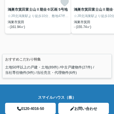
鴻巣市箕田富士山Ⅱ期全６区画 5号地
鴻巣市箕田富士山Ⅱ期全６
☆JR北鴻巣駅より徒歩10分、敷地47坪以上の分譲地6区画☆ 建築条件なし売地の5号地です。お好きなハウスメーカーさん等で建築できます♪ マミーマート・ウエルシア徒歩11分で買い物便利♪ 赤見台第一小学校徒歩11分です♪
鴻巣市箕田
鴻巣市箕田
- (161.94㎡)
- (155.74㎡)
おすすめこだわり特集
土地50坪以上の戸建・土地(89件)
中古戸建物件(27件)
当社専任物件(9件)
当社売主・代理物件(6件)
スマイルハウス（株）
0120-4016-50
お問い合わせ