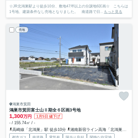
☆JR北鴻巣駅より徒歩10分、敷地47坪以上の分譲地6区画☆ こちらは
1号地、建築条件なし売地となりました。 南道路で日...
もっと見る
売地
鴻巣市箕田
鴻巣市箕田富士山Ⅱ期全６区画
3号地
1,300
万円
1月5日 値下げ
- / 155.74㎡ / -
高崎線「北鴻巣」駅 徒歩10分
湘南新宿ライン高海「北鴻巣」駅 徒歩10分
都市ガス
南道路
電気有
陽当り良好
閑静な住宅地