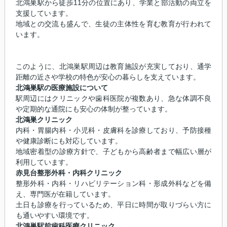
北鴻巣駅から徒歩11分の位置にあり、学業と部活動の両立を
支援しています。
地域との交流も盛んで、生徒の主体性を育む教育が行われて
います。
このように、北鴻巣駅周辺は教育施設が充実しており、通学
距離の近さや学校の特色が安心の暮らしを支えています。
北鴻巣駅の医療施設について
駅周辺にはクリニックや歯科医院が複数あり、急な体調不良
や定期的な通院にも安心の体制が整っています。
北鴻巣クリニック
内科・胃腸内科・小児科・皮膚科を診療しており、予防接種
や健康診断にも対応しています。
地域密着型の診療方針で、子どもから高齢者まで幅広い層が
利用しています。
赤見台整形外科・内科クリニック
整形外科・内科・リハビリテーション科・形成外科などを備
え、専門医が在籍しています。
土日も診療を行っているため、平日に時間が取りづらい方に
も通いやすい環境です。
北鴻巣駅前歯科医療クリニック