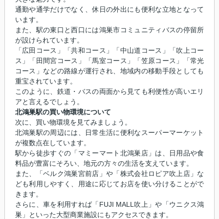
通勤や通学だけでなく、休日の外出にも便利な立地となって
います。
また、駅の東口と西口には鴻巣市コミュニティバスの停留所
が設けられています。
「広田コース」「共和コース」「中山道コース」「吹上コー
ス」「田間宮コース」「馬室コース」「笠原コース」「常光
コース」などの路線が運行され、地域内の移動手段としても
重宝されています。
このように、鉄道・バスの両面から見ても利便性が高いエリ
アと言えるでしょう。
北鴻巣駅の買い物環境について
次に、買い物環境を見てみましょう。
北鴻巣駅の周辺には、日常生活に便利なスーパーマーケット
が複数点在しています。
駅から徒歩すぐの「マミーマート北鴻巣店」は、日用品や食
料品が豊富にそろい、地元の方々の生活を支えています。
また、「ベルク鴻巣宮前店」や「株式会社ロピア吹上店」な
ども利用しやすく、用途に応じてお店を使い分けることがで
きます。
さらに、車を利用すれば「FUJI MALL吹上」や「ウニクス鴻
巣」といった大型商業施設にもアクセスできます。