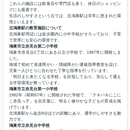
これらの施設には飲食店や専門店も多く、休日のショッピン
グにも最適です。
生活のしやすさという点では、北鴻巣駅は非常に恵まれた環
境といえます。
北鴻巣駅の教育施設について
北鴻巣駅周辺には徒歩圏内に小中学校がそろっており、子育
て世帯にも安心の環境です。
鴻巣市立赤見台第二小学校
鴻巣市赤見台2丁目にある公立小学校で、1987年に開校しま
した。
地域で初めて発達障がい・情緒障がい通級指導教室を設け、
児童一人ひとりに合わせた丁寧な指導を行っています。
「明日また来たくなる学校」を目指しており、安心して通え
る学習環境が整っています。
鴻巣市立赤見台第一小学校
1982年（昭和57年）に開校された学校で、「テキパキにこに
こ赤見っ子」を合言葉に、明るく健やかな子どもの育成を掲
げています。
北鴻巣駅から徒歩8分ほどの距離にあり、通学のしやすさも魅
力です。
鴻巣市立赤見台中学校