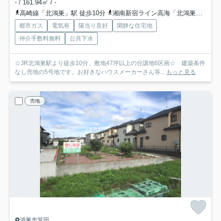
- / 161.94㎡ / -
高崎線「北鴻巣」駅 徒歩10分
湘南新宿ライン高海「北鴻巣」駅 徒歩10分
都市ガス
電気有
陽当り良好
閑静な住宅地
仲介手数料無料
公共下水
☆JR北鴻巣駅より徒歩10分、敷地47坪以上の分譲地6区画☆ 建築条件
なし売地の5号地です。お好きなハウスメーカーさん等...
もっと見る
売地
鴻巣市箕田