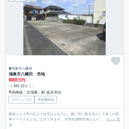
鴻巣市八幡田
鴻巣市八幡田 売地
980
万円
- / 343.32㎡ / -
高崎線「北鴻巣」駅 徒歩30分
プロパンガス
浄化槽排水
敷地１０３坪の広さで住宅はもちろん、横に長い形を生かして多くの駐
車スペースをとることができます。 市街化調整区域となり、...
もっと見
る