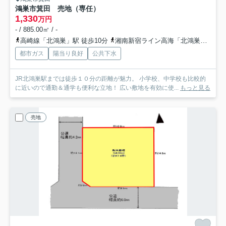
鴻巣市箕田 売地（専任）
1,330
万円
- / 885.00㎡ / -
高崎線「北鴻巣」駅 徒歩10分
湘南新宿ライン高海「北鴻巣」駅 徒歩10分
都市ガス
陽当り良好
公共下水
JR北鴻巣駅までは徒歩１０分の距離が魅力。 小学校、中学校も比較的
に近いので通勤＆通学も便利な立地！ 広い敷地を有効に使...
もっと見る
売地